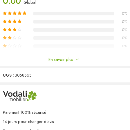
0.00
Global
éclair est amovible pour un lavage facile. Remarque :Afin de
prolonger la durée de vie de votre mobilier d’extérieur, nous vous
0%
recommandons de le protéger avec une housse imperméable.
0%
Table
0%
Couleur : marron
0%
Matériau : acier enduit de poudre, verre trempé, résine tressé
0%
Dimensions : 200 x 150 x 75 cm (L x l x H)
Épaisseur de verre : 5 mm
En savoir plus
Chaise :
Commentaires
Couleur de la chaise : marron
Couleur du coussin : blanc crème
UGS :
3058565
Il n'y a pas encore de critiques.
Matériau de la chaise : résine tressée, acier
Dimensions de la chaise : 52 x 57 x 84 cm (l x P x H)
Largeur du siège : 39/44,5 cm
Profondeur du siège : 46 cm
Hauteur des accoudoirs à partir du sol : 62/65 cm
Paiement 100% sécurisé
Dimensions du dossier : 38/45 x 53 cm (l x H)
14 jours pour changer d'avis
Épaisseur du coussin de siège : 4 cm
Résistance aux intempéries