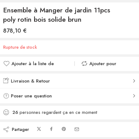
Ensemble à Manger de jardin 11pcs
poly rotin bois solide brun
878,10
€
Rupture de stock
Ajouter à la liste de
Ajouter pour
souhaits
comparer
Ajouté à la liste de
Ajouté au
Livraison & Retour
souhaits
comparateur
Poser une question
26
personnes regardent ça en ce moment
Partager