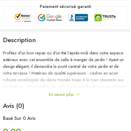
Paiement sécurisé garanti
Description
Profitez d’un bon repas ou d’un thé l’après-midi dans votre espace
extérieur avec cet ensemble de salle à manger de jardin ! Ayant un
design élégant, il deviendra le point central de votre jardin et de
votre terrasse ! Matériau de qualité supérieure : cadres en acier
robuste enveloppés de résine tressée tissée à la main résistante aux
intempéries, cet ensemble de salle à manger d’extérieur est résistant
à la rouille et à la moisissure, ce qui peut fournir des années de
En savoir plus
détente de qualité.Structure stable et solide : les cadres en acier
Avis (0)
garantissent la solidité et la stabilité.Chaises confortables : conçu
avec un dossier incurvé et des accoudoirs, le fauteuil de jardin a une
Basé Sur 0 Avis
forme plus ergonomique pour un confort maximal. Des coussins sont
inclus pour un soutien supplémentaire et la housse avec fermeture