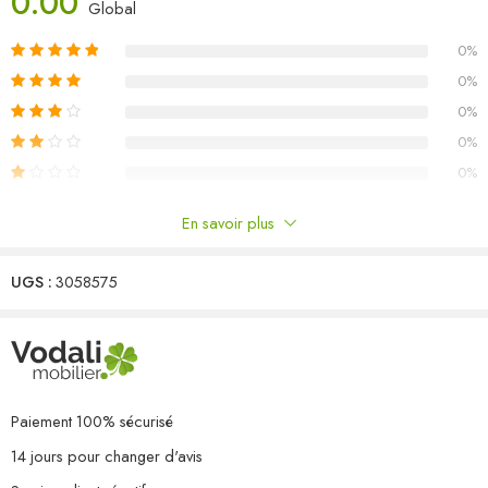
0.00
Global
éclair est amovible pour un lavage facile. Remarque :Afin de
prolonger la durée de vie de votre mobilier d’extérieur, nous vous
0%
recommandons de le protéger avec une housse imperméable.
0%
Table
0%
Couleur : marron
0%
Matériau : acier enduit de poudre, verre trempé, résine tressé
0%
Dimensions : 250 x 100 x 75 cm (L x l x H)
Épaisseur de verre : 5 mm
En savoir plus
Chaise :
Commentaires
Couleur de la chaise : marron
Couleur du coussin : blanc crème
UGS :
3058575
Il n'y a pas encore de critiques.
Matériau de la chaise : résine tressée, acier
Dimensions de la chaise : 52 x 57 x 84 cm (l x P x H)
Largeur du siège : 39/44,5 cm
Profondeur du siège : 46 cm
Hauteur des accoudoirs à partir du sol : 62/65 cm
Paiement 100% sécurisé
Dimensions du dossier : 38/45 x 53 cm (l x H)
14 jours pour changer d'avis
Épaisseur du coussin de siège : 4 cm
Résistance aux intempéries