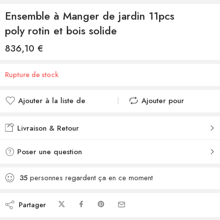
Ensemble à Manger de jardin 11pcs
poly rotin et bois solide
836,10
€
Rupture de stock
Ajouter à la liste de
Ajouter pour
souhaits
comparer
Ajouté à la liste de
Ajouté au
Livraison & Retour
souhaits
comparateur
Poser une question
35
personnes regardent ça en ce moment
Partager