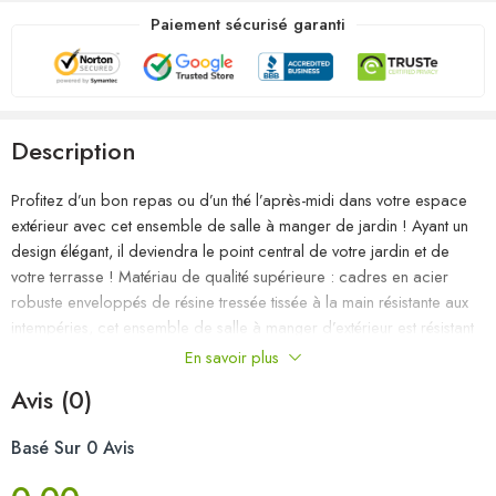
Paiement sécurisé garanti
Description
Profitez d’un bon repas ou d’un thé l’après-midi dans votre espace
extérieur avec cet ensemble de salle à manger de jardin ! Ayant un
design élégant, il deviendra le point central de votre jardin et de
votre terrasse ! Matériau de qualité supérieure : cadres en acier
robuste enveloppés de résine tressée tissée à la main résistante aux
intempéries, cet ensemble de salle à manger d’extérieur est résistant
à la rouille et à la moisissure, ce qui peut fournir des années de
En savoir plus
détente de qualité.Structure stable et solide : les cadres en acier
Avis (0)
garantissent la solidité et la stabilité.Chaises confortables : conçu
avec un dossier incurvé et des accoudoirs, le fauteuil de jardin a une
Basé Sur 0 Avis
forme plus ergonomique pour un confort maximal. Des coussins sont
inclus pour un soutien supplémentaire et la housse avec fermeture