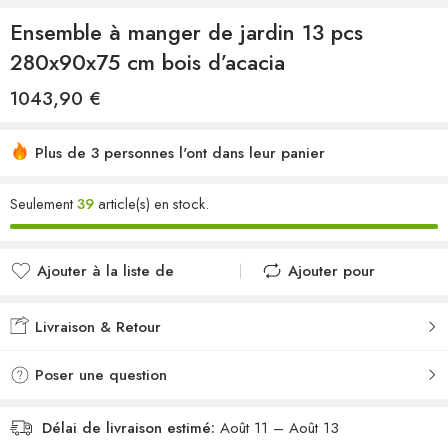
Ensemble à manger de jardin 13 pcs
280x90x75 cm bois d’acacia
1043,90
€
Plus de 3 personnes l'ont dans leur panier
Seulement
39
article(s) en stock.
Ajouter à la liste de
Ajouter pour
souhaits
comparer
Ajouté à la liste de
Ajouté au
Livraison & Retour
souhaits
comparateur
Poser une question
Délai de livraison estimé:
Août 11 – Août 13