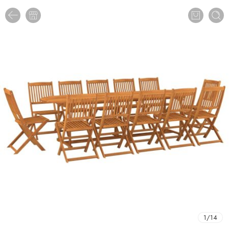
1
/
14