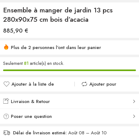
Ensemble à manger de jardin 13 pcs
280x90x75 cm bois d’acacia
885,90
€
Plus de 2 personnes l'ont dans leur panier
Seulement
81
article(s) en stock.
Ajouter à la liste de
Ajouter pour
souhaits
comparer
Ajouté à la liste de
Ajouté au
Livraison & Retour
souhaits
comparateur
Poser une question
Délai de livraison estimé:
Août 08 – Août 10