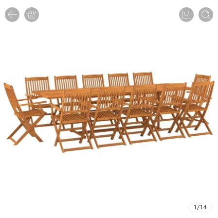
1
/
14