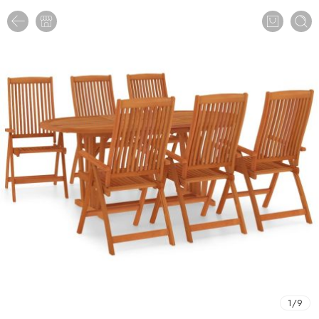
1
/
9