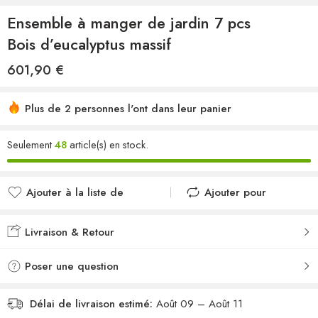
Ensemble à manger de jardin 7 pcs
Bois d’eucalyptus massif
601,90
€
Plus de 2 personnes l'ont dans leur panier
Seulement
48
article(s) en stock.
Ajouter à la liste de
Ajouter pour
souhaits
comparer
Ajouté à la liste de
Ajouté au
Livraison & Retour
souhaits
comparateur
Poser une question
Délai de livraison estimé:
Août 09 – Août 11