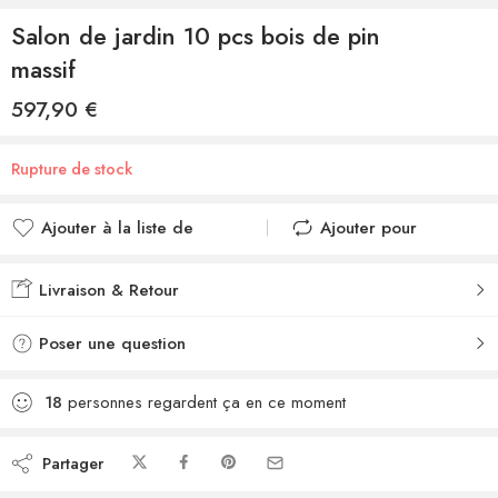
Salon de jardin 10 pcs bois de pin
massif
597,90
€
Rupture de stock
Ajouter à la liste de
Ajouter pour
souhaits
comparer
Ajouté à la liste de
Ajouté au
Livraison & Retour
souhaits
comparateur
Poser une question
18
personnes regardent ça en ce moment
Partager