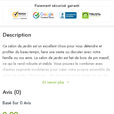
Paiement sécurisé garanti
Description
Ce salon de jardin est un excellent choix pour vous détendre et
profiter du beau temps, faire une sieste ou discuter avec votre
famille ou vos amis. Le salon de jardin est fait de bois de pin massif,
ce qui le rend robuste et stable. Vous pouvez le combiner avec
d’autres segments modulaires pour créer votre propre ensemble de
salon de jardin ! Remarque : afin de prolonger la durée de vie des
meubles d’extérieur, nous vous recommandons de les protéger avec
En savoir plus
une housse imperméable.
Avis (0)
Couleur : noir
Basé Sur 0 Avis
Matériau : bois de pin massif
Dimensions du canapé central/d’angle : 70 x 70 x 67 cm (l x P x