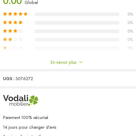
0.00
H)
Global
L’assemblage est requis
0%
Capacité de charge maximale (par siège) : 110 kg
La livraison contient :
0%
6 x canapé central
0%
4 x canapé d’angle
0%
0%
En savoir plus
Commentaires
UGS :
3076272
Il n'y a pas encore de critiques.
Paiement 100% sécurisé
14 jours pour changer d'avis