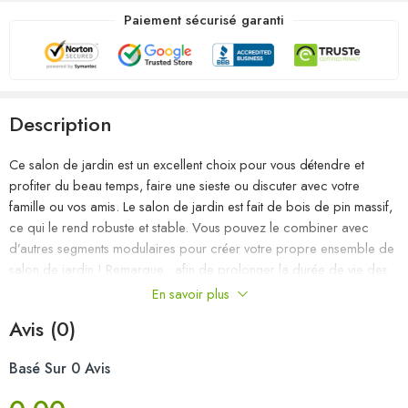
Paiement sécurisé garanti
Description
Ce salon de jardin est un excellent choix pour vous détendre et
profiter du beau temps, faire une sieste ou discuter avec votre
famille ou vos amis. Le salon de jardin est fait de bois de pin massif,
ce qui le rend robuste et stable. Vous pouvez le combiner avec
d’autres segments modulaires pour créer votre propre ensemble de
salon de jardin ! Remarque : afin de prolonger la durée de vie des
meubles d’extérieur, nous vous recommandons de les protéger avec
En savoir plus
une housse imperméable.
Avis (0)
Couleur : marron miel
Basé Sur 0 Avis
Matériau : bois de pin massif
Dimensions du canapé central/d’angle : 70 x 70 x 67 cm (l x P x