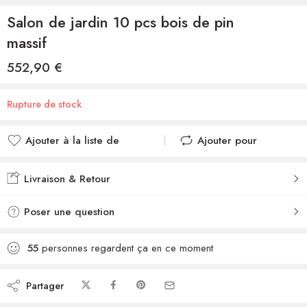
Salon de jardin 10 pcs bois de pin
massif
552,90
€
Rupture de stock
Ajouter à la liste de
Ajouter pour
souhaits
comparer
Ajouté à la liste de
Ajouté au
Livraison & Retour
souhaits
comparateur
Poser une question
55
personnes regardent ça en ce moment
Partager