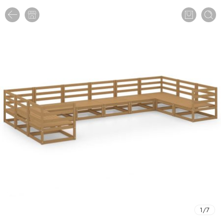
1
/
7