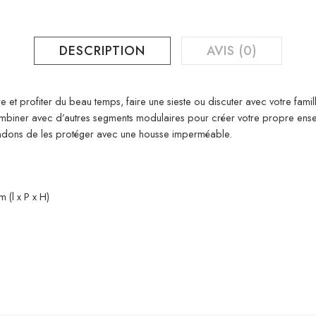
DESCRIPTION
AVIS (0)
 et profiter du beau temps, faire une sieste ou discuter avec votre famill
combiner avec d’autres segments modulaires pour créer votre propre ens
ndons de les protéger avec une housse imperméable.
 (l x P x H)