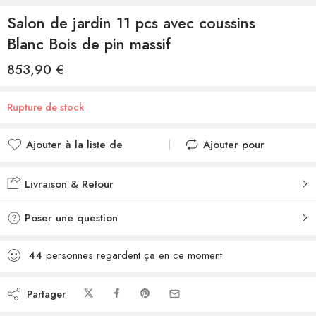
Salon de jardin 11 pcs avec coussins
Blanc Bois de pin massif
853,90
€
Rupture de stock
Ajouter à la liste de
Ajouter pour
souhaits
comparer
Ajouté à la liste de
Ajouté au
Livraison & Retour
souhaits
comparateur
Poser une question
44
personnes regardent ça en ce moment
Partager