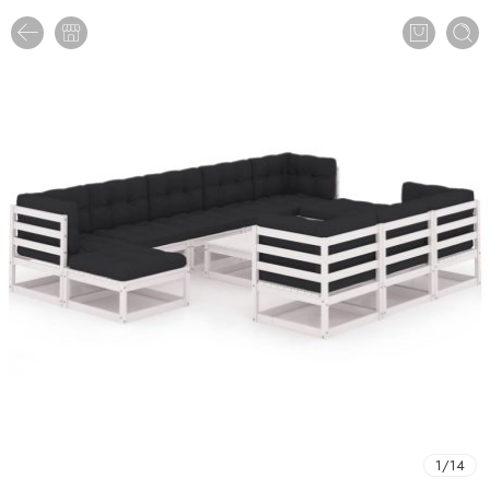
1
/
14