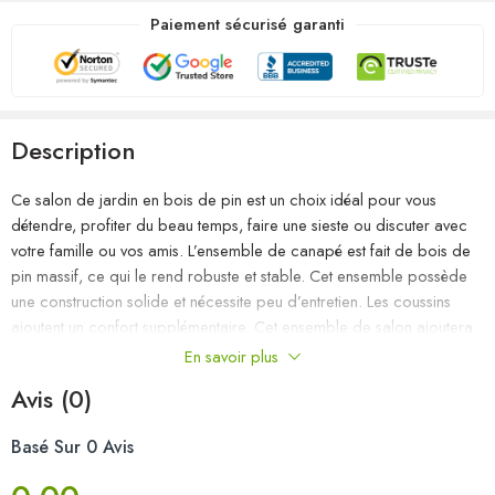
Paiement sécurisé garanti
Description
Ce salon de jardin en bois de pin est un choix idéal pour vous
détendre, profiter du beau temps, faire une sieste ou discuter avec
votre famille ou vos amis. L’ensemble de canapé est fait de bois de
pin massif, ce qui le rend robuste et stable. Cet ensemble possède
une construction solide et nécessite peu d’entretien. Les coussins
ajoutent un confort supplémentaire. Cet ensemble de salon ajoutera
une touche de charme rustique à votre espace de vie extérieur.
En savoir plus
Remarque : afin de prolonger la durée de vie des meubles
Avis (0)
d’extérieur, nous vous recommandons de les protéger avec une
housse imperméable.
Basé Sur 0 Avis
Couleur du canapé : blanc