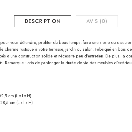
DESCRIPTION
AVIS (0)
 pour vous détendre, profiter du beau temps, faire une sieste ou discute
 charme rustique à votre terrasse, jardin ou salon. Fabriqué en bois de 
pés a une construction solide et nécessite peu d’entretien. De plus, la
ts. Remarque : afin de prolonger la durée de vie des meubles d’extéri
,5 cm (L x l x H)
8,5 cm (L x l x H)