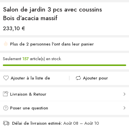
Salon de jardin 3 pcs avec coussins
Bois d’acacia massif
233,10
€
Plus de 2 personnes l'ont dans leur panier
Seulement
157
article(s) en stock.
Ajouter à la liste de
Ajouter pour
souhaits
comparer
Ajouté à la liste de
Ajouté au
Livraison & Retour
souhaits
comparateur
Poser une question
Délai de livraison estimé:
Août 08 – Août 10