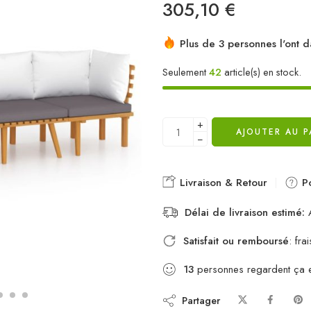
305,10
€
Plus de 3 personnes l'ont d
Seulement
42
article(s) en stock.
+
AJOUTER AU P
−
Livraison & Retour
Po
Délai de livraison estimé:
A
Satisfait ou remboursé
: fr
13
personnes regardent ça 
Partager