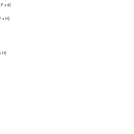
P x é)
P x H)
x H)