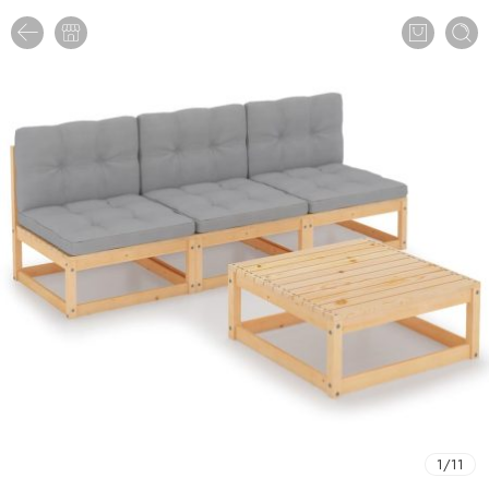
1
/
11