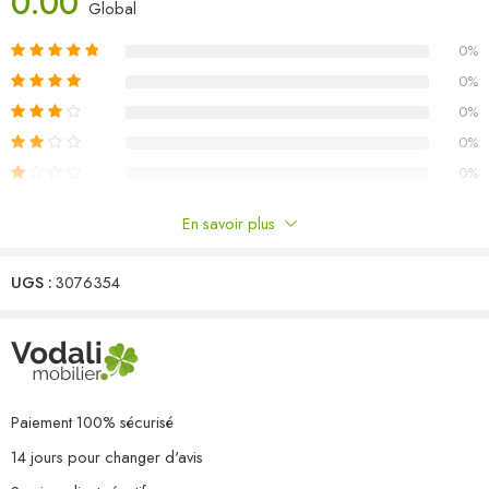
0.00
Dimensions du canapé central : 70 x 70 x 67 cm (l x P x H)
Global
Dimensions de la table : 70 x 70 x 30 cm (l x P x H)
0%
Dimensions du coussin de siège : 70 x 70 x 8 cm (L x l x é)
Dimensions du coussin de dossier : 70 x 40 x 8 cm (L x l x é)
0%
L’assemblage est requis
0%
Capacité de charge maximale (par siège) : 110 kg
0%
La livraison contient :
0%
3 x canapé central
1 x table
En savoir plus
3 x coussin de siège
Commentaires
3 x coussin de dossier
UGS :
3076354
Il n'y a pas encore de critiques.
Paiement 100% sécurisé
14 jours pour changer d'avis