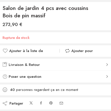
Salon de jardin 4 pcs avec coussins
Bois de pin massif
273,90
€
Rupture de stock
Ajouter à la liste de
Ajouter pour
souhaits
comparer
Ajouté à la liste de
Ajouté au
Livraison & Retour
souhaits
comparateur
Poser une question
40
personnes regardent ça en ce moment
Partager