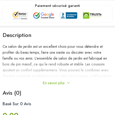
Paiement sécurisé garanti
Description
Ce salon de jardin est un excellent choix pour vous détendre et
profiter du beau temps, faire une sieste ou discuter avec votre
famille ou vos amis. L’ensemble de salon de jardin est fabriqué en
bois de pin massif, ce qui le rend robuste et stable. Les coussins
ajoutent un confort supplémentaire. Vous pouvez le combiner avec
d’autres segments modulaires pour créer vos propres configurations
de salon de jardin ! Remarque : afin de prolonger la durée de vie
En savoir plus
des meubles d’extérieur, nous vous recommandons de les protéger
Avis (0)
avec une housse imperméable.
Basé Sur 0 Avis
Couleur du coussin : gris
Matériau : bois de pin massif (non traité), tissu (100 % polyester)