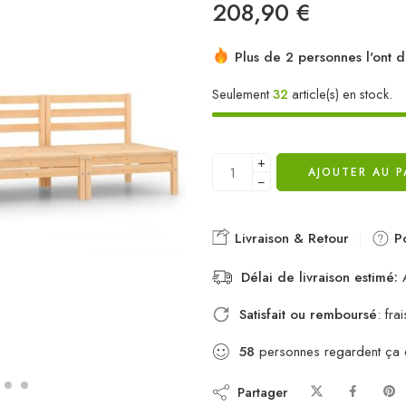
208,90
€
Plus de 2 personnes l'ont d
Seulement
32
article(s) en stock.
+
AJOUTER AU P
−
Livraison & Retour
Po
Délai de livraison estimé:
A
Satisfait ou remboursé
: fr
58
personnes regardent ça
Partager