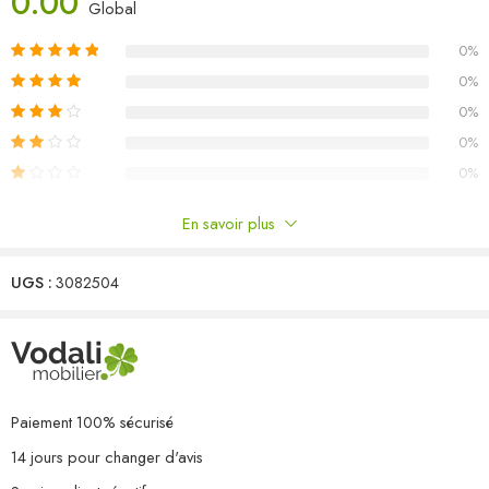
0.00
Dimensions du canapé d’angle : 63,5 x 63,5 x 62,5 cm (l x P x H)
Global
L’assemblage est requis
0%
Capacité de charge maximale (par siège) : 110 kg
La livraison contient :
0%
2 x canapé central
0%
2 x canapé d’angle
0%
0%
En savoir plus
Commentaires
UGS :
3082504
Il n'y a pas encore de critiques.
Paiement 100% sécurisé
14 jours pour changer d'avis