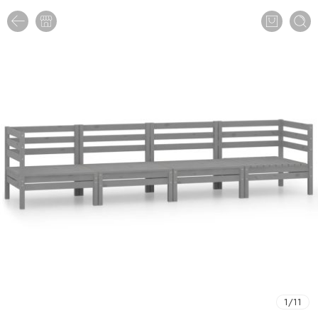
1
/
11