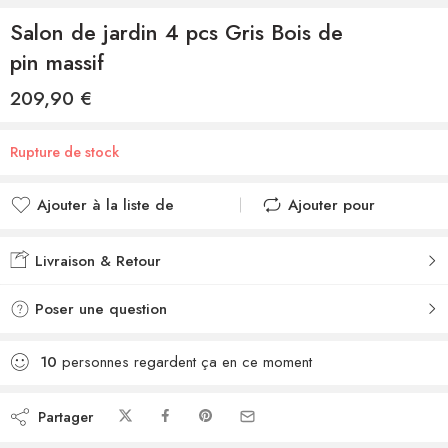
Salon de jardin 4 pcs Gris Bois de
pin massif
209,90
€
Rupture de stock
Ajouter à la liste de
Ajouter pour
souhaits
comparer
Ajouté à la liste de
Ajouté au
Livraison & Retour
souhaits
comparateur
Poser une question
10
personnes regardent ça en ce moment
Partager