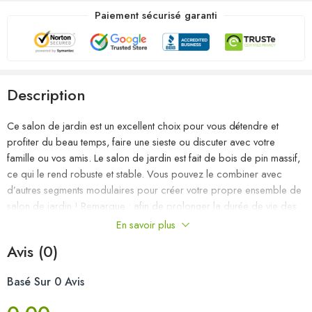
Paiement sécurisé garanti
Description
Ce salon de jardin est un excellent choix pour vous détendre et
profiter du beau temps, faire une sieste ou discuter avec votre
famille ou vos amis. Le salon de jardin est fait de bois de pin massif,
ce qui le rend robuste et stable. Vous pouvez le combiner avec
d’autres segments modulaires pour créer votre propre ensemble de
salon de jardin ! Remarque : afin de prolonger la durée de vie des
meubles d’extérieur, nous vous recommandons de les protéger avec
En savoir plus
une housse imperméable.
Avis (0)
Couleur : gris
Basé Sur 0 Avis
Matériau : bois de pin massif
Dimensions du canapé central : 63,5 x 63,5 x 62,5 cm (l x P x H)