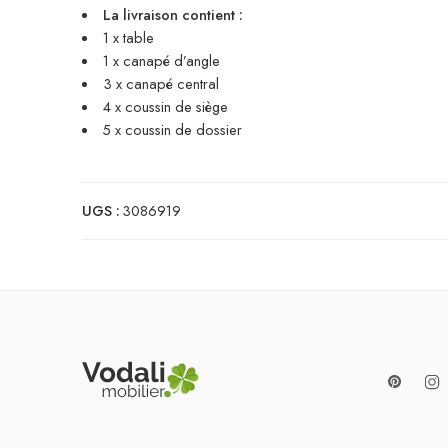
La livraison contient :
1 x table
1 x canapé d’angle
3 x canapé central
4 x coussin de siège
5 x coussin de dossier
UGS :
3086919