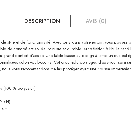
DESCRIPTION
AVIS (0)
de style et de fonctionnalité. Avec cela dans votre jardin, vous pouvez p
e de canapé est solide, robuste et durable; et sa finition à l’huile rend
un grand confort d’assise. Une table basse au design à lattes unique est
sonnalisées selon vos besoins. Cet ensemble de sièges d’extérieur sera s
eur, nous vous recommandons de les protéger avec une housse imperméab
ssu (100 % polyester)
P x H)
 x H)