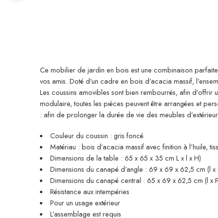
Ce mobilier de jardin en bois est une combinaison parfaite 
vos amis. Doté d’un cadre en bois d’acacia massif, l’ensembl
Les coussins amovibles sont bien rembourrés, afin d’offrir 
modulaire, toutes les pièces peuvent être arrangées et per
: afin de prolonger la durée de vie des meubles d’extéri
Couleur du coussin : gris foncé
Matériau : bois d’acacia massif avec finition à l’huile, ti
Dimensions de la table : 65 x 65 x 35 cm L x l x H)
Dimensions du canapé d’angle : 69 x 69 x 62,5 cm (l x 
Dimensions du canapé central : 65 x 69 x 62,5 cm (l x P
Résistance aux intempéries
Pour un usage extérieur
L’assemblage est requis