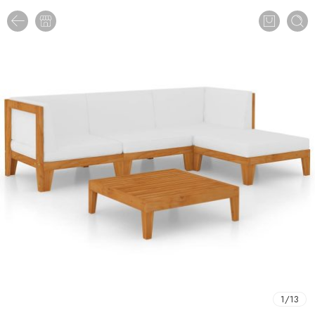
1
/
13