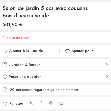
Salon de jardin 5 pcs avec coussins
Bois d’acacia solide
501,90
€
Rupture de stock
Ajouter à la liste de
Ajouter pour
souhaits
comparer
Ajouté à la liste de
Ajouté au
Livraison & Retour
souhaits
comparateur
Poser une question
20
personnes regardent ça en ce moment
Partager