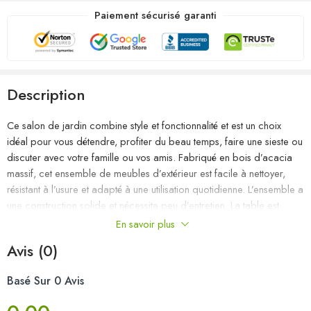
Paiement sécurisé garanti
Description
Ce salon de jardin combine style et fonctionnalité et est un choix
idéal pour vous détendre, profiter du beau temps, faire une sieste ou
discuter avec votre famille ou vos amis. Fabriqué en bois d’acacia
massif, cet ensemble de meubles d’extérieur est facile à nettoyer,
résistant à l’usure et adapté à une utilisation quotidienne. L’ensemble a
une construction solide et nécessite peu d’entretien. La table est
idéale pour garder la nourriture et les boissons à portée de main.
En savoir plus
Grâce au revêtement 100 % polyester et au rembourrage épais, les
Avis (0)
coussins inclus sont doux et offrent le plus grand confort. Cet
ensemble est également léger et modulaire, ce qui le rend
Basé Sur 0 Avis
complètement flexible et facile à déplacer pour convenir à tous les
paramètres. Vous pouvez le combiner avec d’autres segments