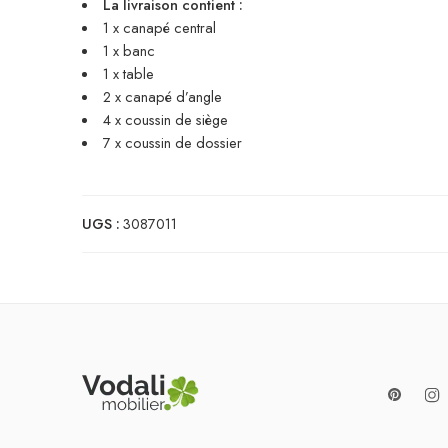
La livraison contient :
1 x canapé central
1 x banc
1 x table
2 x canapé d’angle
4 x coussin de siège
7 x coussin de dossier
UGS :
3087011