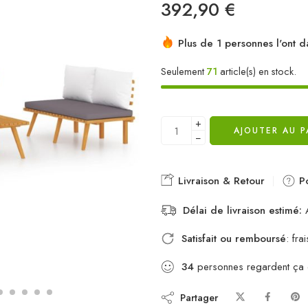
392,90
€
Plus de 1 personnes l'ont d
Seulement
71
article(s) en stock.
+
AJOUTER AU P
−
Livraison & Retour
Po
Délai de livraison estimé:
A
Satisfait ou remboursé
: fr
34
personnes regardent ça
Partager