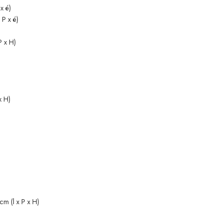
x é)
P x é)
P x H)
x H)
m (l x P x H)