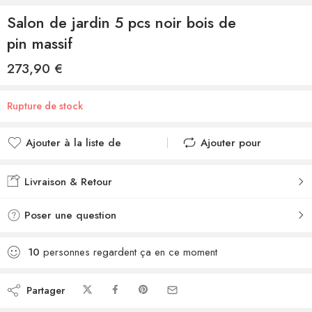
Salon de jardin 5 pcs noir bois de
pin massif
273,90
€
Rupture de stock
Ajouter à la liste de
Ajouter pour
souhaits
comparer
Ajouté à la liste de
Ajouté au
Livraison & Retour
souhaits
comparateur
Poser une question
10
personnes regardent ça en ce moment
Partager