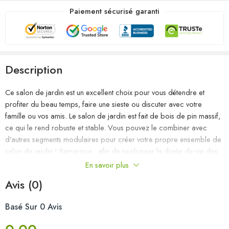
Paiement sécurisé garanti
Description
Ce salon de jardin est un excellent choix pour vous détendre et
profiter du beau temps, faire une sieste ou discuter avec votre
famille ou vos amis. Le salon de jardin est fait de bois de pin massif,
ce qui le rend robuste et stable. Vous pouvez le combiner avec
d’autres segments modulaires pour créer votre propre ensemble de
salon de jardin ! Remarque : afin de prolonger la durée de vie des
meubles d’extérieur, nous vous recommandons de les protéger avec
En savoir plus
une housse imperméable.
Avis (0)
Couleur : noir
Basé Sur 0 Avis
Matériau : bois de pin massif
Dimensions du canapé central (chaque) : 70 x 70 x 67 cm (l x P x