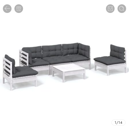
1
/
14