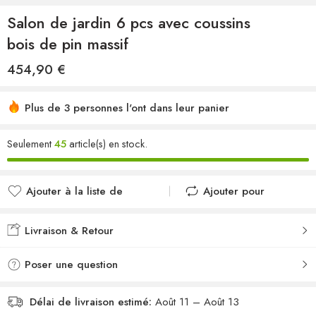
Salon de jardin 6 pcs avec coussins
bois de pin massif
454,90
€
Plus de 3 personnes l'ont dans leur panier
Seulement
45
article(s) en stock.
Ajouter à la liste de
Ajouter pour
souhaits
comparer
Ajouté à la liste de
Ajouté au
Livraison & Retour
souhaits
comparateur
Poser une question
Délai de livraison estimé:
Août 11 – Août 13