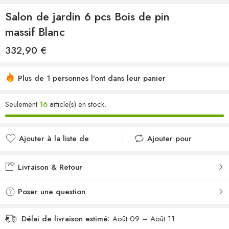
Salon de jardin 6 pcs Bois de pin
massif Blanc
332,90
€
Plus de 1 personnes l'ont dans leur panier
Seulement
16
article(s) en stock.
Ajouter à la liste de
Ajouter pour
souhaits
comparer
Ajouté à la liste de
Ajouté au
Livraison & Retour
souhaits
comparateur
Poser une question
Délai de livraison estimé:
Août 09 – Août 11