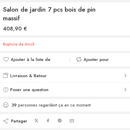
Salon de jardin 7 pcs bois de pin
massif
408,90
€
Rupture de stock
Ajouter à la liste de
Ajouter pour
souhaits
comparer
Ajouté à la liste de
Ajouté au
Livraison & Retour
souhaits
comparateur
Poser une question
39
personnes regardent ça en ce moment
Partager