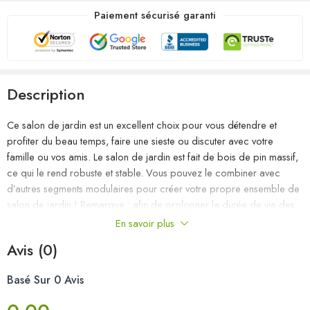
Paiement sécurisé garanti
Description
Ce salon de jardin est un excellent choix pour vous détendre et
profiter du beau temps, faire une sieste ou discuter avec votre
famille ou vos amis. Le salon de jardin est fait de bois de pin massif,
ce qui le rend robuste et stable. Vous pouvez le combiner avec
d’autres segments modulaires pour créer votre propre ensemble de
salon de jardin ! Remarque : afin de prolonger la durée de vie des
meubles d’extérieur, nous vous recommandons de les protéger avec
En savoir plus
une housse imperméable.
Avis (0)
Couleur : noir
Basé Sur 0 Avis
Matériau : bois de pin massif
Dimensions du canapé central/d’angle : 70 x 70 x 67 cm (l x P x