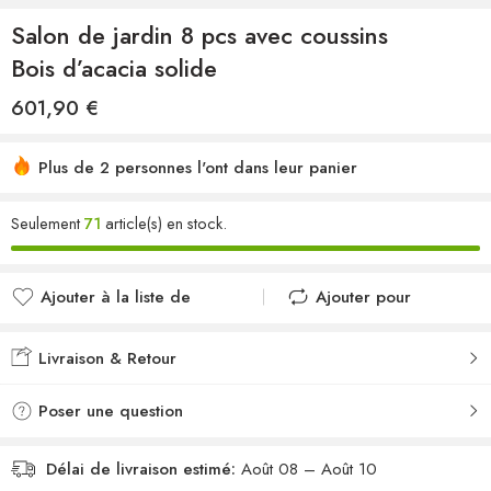
Salon de jardin 8 pcs avec coussins
Bois d’acacia solide
601,90
€
Plus de 2 personnes l'ont dans leur panier
Seulement
71
article(s) en stock.
Ajouter à la liste de
Ajouter pour
souhaits
comparer
Ajouté à la liste de
Ajouté au
Livraison & Retour
souhaits
comparateur
Poser une question
Délai de livraison estimé:
Août 08 – Août 10