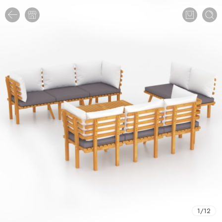
1
/
12