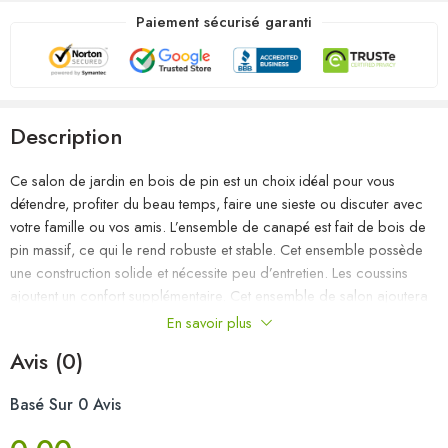
Paiement sécurisé garanti
Description
Ce salon de jardin en bois de pin est un choix idéal pour vous
détendre, profiter du beau temps, faire une sieste ou discuter avec
votre famille ou vos amis. L’ensemble de canapé est fait de bois de
pin massif, ce qui le rend robuste et stable. Cet ensemble possède
une construction solide et nécessite peu d’entretien. Les coussins
ajoutent un confort supplémentaire. Cet ensemble de salon ajoutera
une touche de charme rustique à votre espace de vie extérieur.
En savoir plus
Remarque : afin de prolonger la durée de vie des meubles
Avis (0)
d’extérieur, nous vous recommandons de les protéger avec une
housse imperméable.
Basé Sur 0 Avis
Couleur du canapé : noir