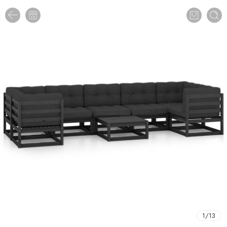
1
/
13