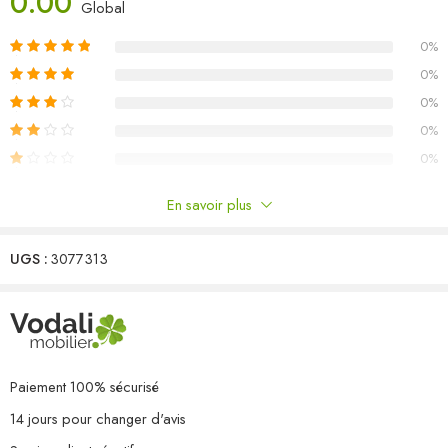
0.00
Couleur du coussin : anthracite
Global
Matériau : bois de pin massif, tissu (100 % polyester)
0%
Dimensions du canapé d’angle : 70 x 70 x 67 cm (l x P x H)
Dimensions du canapé central : 70 x 70 x 67 cm (l x P x H)
0%
Dimensions de la table : 70 x 70 x 30 cm (l x P x H)
0%
Dimensions du coussin de siège : 70 x 70 x 8 cm (L x l x é)
0%
Dimensions du coussin de dossier : 70 x 40 x 8 cm (L x l x é)
0%
Capacité de charge maximale (par siège) : 110 kg
L’assemblage est requis
En savoir plus
La livraison contient :
Commentaires
4 x canapé d’angle
3 x canapé central
UGS :
3077313
Il n'y a pas encore de critiques.
1 x table
7 x coussin de siège
11 x coussin de dossier
Paiement 100% sécurisé
14 jours pour changer d'avis