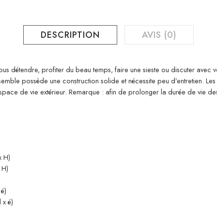
DESCRIPTION
AVIS (0)
ous détendre, profiter du beau temps, faire une sieste ou discuter avec v
nsemble possède une construction solide et nécessite peu d’entretien. Le
space de vie extérieur. Remarque : afin de prolonger la durée de vie 
x H)
 H)
 é)
 x é)