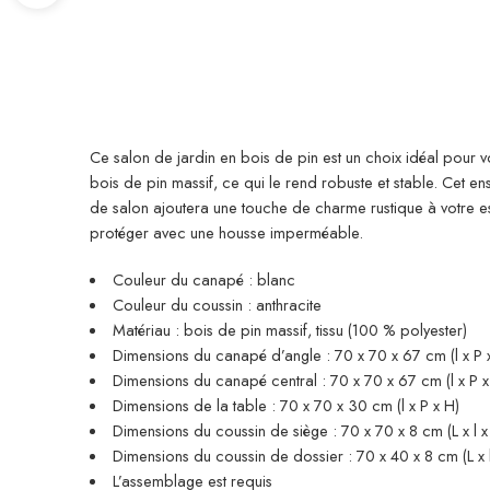
Ce salon de jardin en bois de pin est un choix idéal pour v
bois de pin massif, ce qui le rend robuste et stable. Cet e
de salon ajoutera une touche de charme rustique à votre e
protéger avec une housse imperméable.
Couleur du canapé : blanc
Couleur du coussin : anthracite
Matériau : bois de pin massif, tissu (100 % polyester)
Dimensions du canapé d’angle : 70 x 70 x 67 cm (l x P 
Dimensions du canapé central : 70 x 70 x 67 cm (l x P x
Dimensions de la table : 70 x 70 x 30 cm (l x P x H)
Dimensions du coussin de siège : 70 x 70 x 8 cm (L x l x
Dimensions du coussin de dossier : 70 x 40 x 8 cm (L x l
L’assemblage est requis