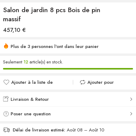
Salon de jardin 8 pcs Bois de pin
massif
457,10
€
Plus de 3 personnes l'ont dans leur panier
Seulement
12
article(s) en stock.
Ajouter à la liste de
Ajouter pour
souhaits
comparer
Ajouté à la liste de
Ajouté au
Livraison & Retour
souhaits
comparateur
Poser une question
Délai de livraison estimé:
Août 08 – Août 10