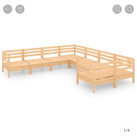
1
/
6