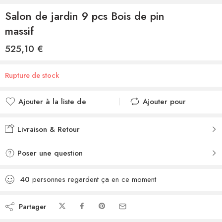
Salon de jardin 9 pcs Bois de pin
massif
525,10
€
Rupture de stock
Ajouter à la liste de
Ajouter pour
souhaits
comparer
Ajouté à la liste de
Ajouté au
Livraison & Retour
souhaits
comparateur
Poser une question
40
personnes regardent ça en ce moment
Partager