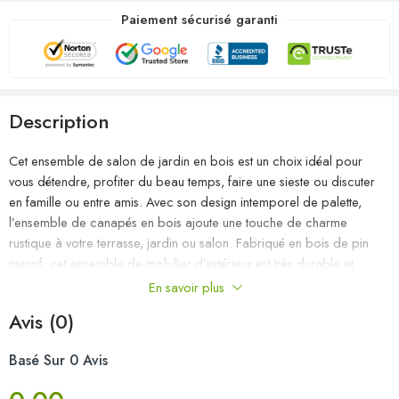
Paiement sécurisé garanti
Description
Cet ensemble de salon de jardin en bois est un choix idéal pour
vous détendre, profiter du beau temps, faire une sieste ou discuter
en famille ou entre amis. Avec son design intemporel de palette,
l’ensemble de canapés en bois ajoute une touche de charme
rustique à votre terrasse, jardin ou salon. Fabriqué en bois de pin
massif, cet ensemble de mobilier d’extérieur est très durable et
résistant aux intempéries. Cet ensemble de canapés a une
En savoir plus
construction solide et nécessite peu d’entretien. De plus, la
Avis (0)
conception modulaire permet également de placer l’ensemble dans
n’importe quel arrangement selon vos goûts. Remarque : afin de
Basé Sur 0 Avis
prolonger la durée de vie des meubles d’extérieur, nous vous
recommandons de les protéger avec une housse imperméable.