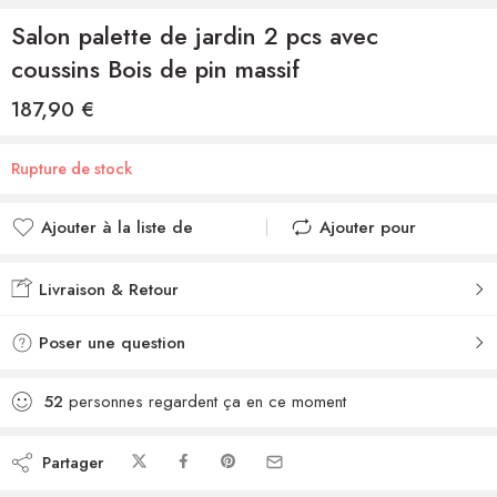
Salon palette de jardin 2 pcs avec
coussins Bois de pin massif
187,90
€
Rupture de stock
Ajouter à la liste de
Ajouter pour
souhaits
comparer
Ajouté à la liste de
Ajouté au
Livraison & Retour
souhaits
comparateur
Poser une question
52
personnes regardent ça en ce moment
Partager