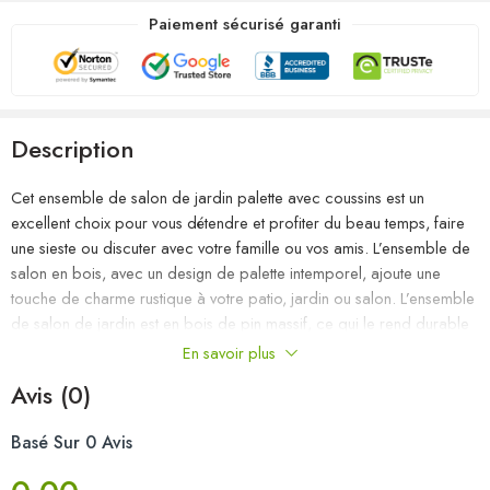
Paiement sécurisé garanti
Description
Cet ensemble de salon de jardin palette avec coussins est un
excellent choix pour vous détendre et profiter du beau temps, faire
une sieste ou discuter avec votre famille ou vos amis. L’ensemble de
salon en bois, avec un design de palette intemporel, ajoute une
touche de charme rustique à votre patio, jardin ou salon. L’ensemble
de salon de jardin est en bois de pin massif, ce qui le rend durable
et stable. Cet ensemble de canapés de patio présente une
En savoir plus
construction solide et nécessite peu d’entretien. Avec un dessus de
Avis (0)
table solide, la table est idéale pour garder la nourriture et les
boissons à portée de main. Grâce à la tapisserie 100 % polyester et
Basé Sur 0 Avis
au rembourrage épais, les coussins de palette sont doux et offrent le
plus grand confort. De plus, la conception modulaire permet