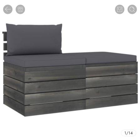
1
/
14