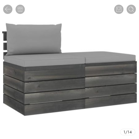
1
/
14