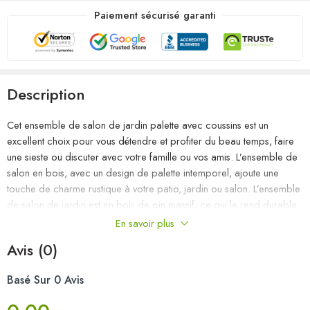
Paiement sécurisé garanti
Description
Cet ensemble de salon de jardin palette avec coussins est un
excellent choix pour vous détendre et profiter du beau temps, faire
une sieste ou discuter avec votre famille ou vos amis. L’ensemble de
salon en bois, avec un design de palette intemporel, ajoute une
touche de charme rustique à votre patio, jardin ou salon. L’ensemble
de salon de jardin est en bois de pin massif, ce qui le rend durable
et stable. Cet ensemble de canapés de patio présente une
En savoir plus
construction solide et nécessite peu d’entretien. Avec un dessus de
Avis (0)
table solide, la table est idéale pour garder la nourriture et les
boissons à portée de main. Grâce à la tapisserie 100 % polyester et
Basé Sur 0 Avis
au rembourrage épais, les coussins de palette sont doux et offrent le
plus grand confort. De plus, la conception modulaire permet