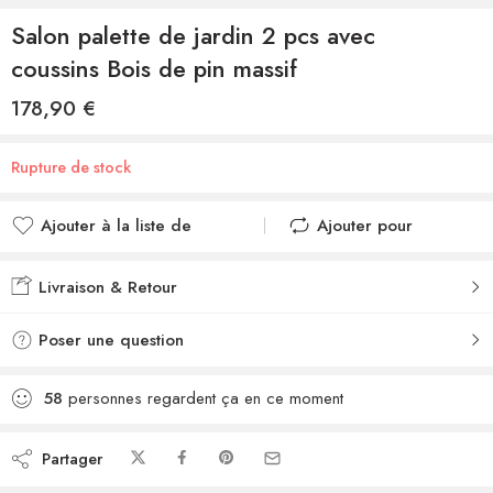
Salon palette de jardin 2 pcs avec
coussins Bois de pin massif
178,90
€
Rupture de stock
Ajouter à la liste de
Ajouter pour
souhaits
comparer
Ajouté à la liste de
Ajouté au
Livraison & Retour
souhaits
comparateur
Poser une question
58
personnes regardent ça en ce moment
Partager