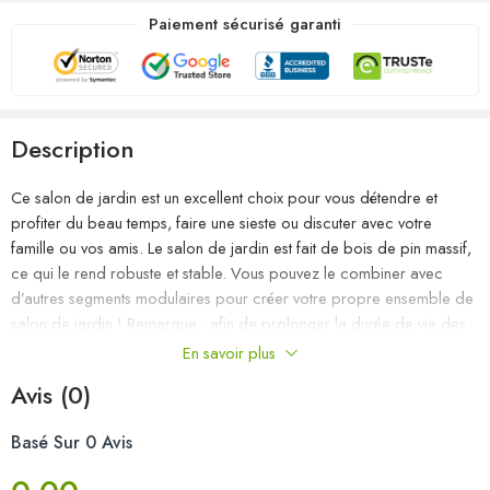
Paiement sécurisé garanti
Description
Ce salon de jardin est un excellent choix pour vous détendre et
profiter du beau temps, faire une sieste ou discuter avec votre
famille ou vos amis. Le salon de jardin est fait de bois de pin massif,
ce qui le rend robuste et stable. Vous pouvez le combiner avec
d’autres segments modulaires pour créer votre propre ensemble de
salon de jardin ! Remarque : afin de prolonger la durée de vie des
meubles d’extérieur, nous vous recommandons de les protéger avec
En savoir plus
une housse imperméable.
Avis (0)
Couleur : noir
Basé Sur 0 Avis
Matériau : bois de pin massif
Dimensions du canapé central (chaque) : 70 x 70 x 67 cm (l x P x