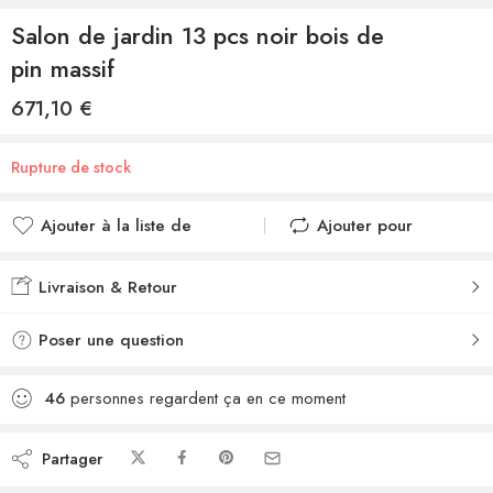
Salon de jardin 13 pcs noir bois de
pin massif
671,10
€
Rupture de stock
Ajouter à la liste de
Ajouter pour
souhaits
comparer
Ajouté à la liste de
Ajouté au
Livraison & Retour
souhaits
comparateur
Poser une question
46
personnes regardent ça en ce moment
Partager