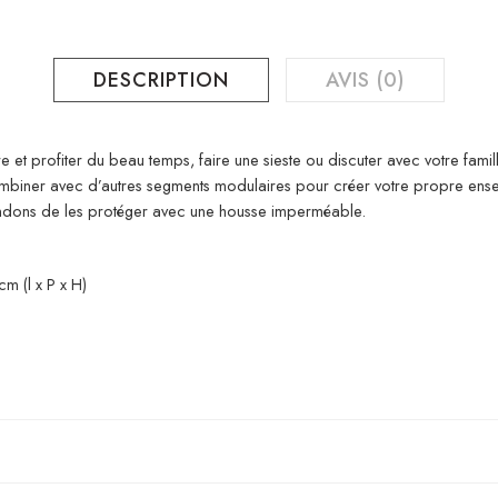
DESCRIPTION
AVIS (0)
 et profiter du beau temps, faire une sieste ou discuter avec votre famill
combiner avec d’autres segments modulaires pour créer votre propre ens
ndons de les protéger avec une housse imperméable.
m (l x P x H)